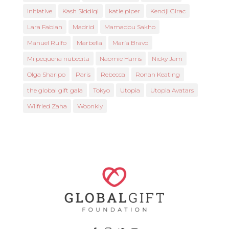
Initiative
Kash Siddiqi
katie piper
Kendji Girac
Lara Fabian
Madrid
Mamadou Sakho
Manuel Rulfo
Marbella
María Bravo
Mi pequeña nubecita
Naomie Harris
Nicky Jam
Olga Sharipo
Paris
Rebecca
Ronan Keating
the global gift gala
Tokyo
Utopia
Utopia Avatars
Wilfried Zaha
Woonkly