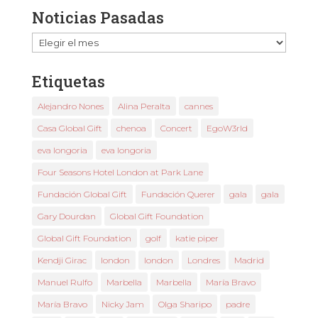
Noticias Pasadas
Noticias
Pasadas
Etiquetas
Alejandro Nones
Alina Peralta
cannes
Casa Global Gift
chenoa
Concert
EgoW3rld
eva longoria
eva longoria
Four Seasons Hotel London at Park Lane
Fundación Global Gift
Fundación Querer
gala
gala
Gary Dourdan
Global Gift Foundation
Global Gift Foundation
golf
katie piper
Kendji Girac
london
london
Londres
Madrid
Manuel Rulfo
Marbella
Marbella
María Bravo
María Bravo
Nicky Jam
Olga Sharipo
padre