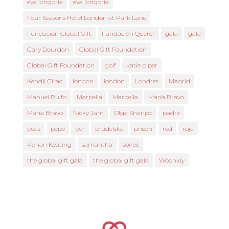
eva longoria
eva longoria
Four Seasons Hotel London at Park Lane
Fundación Global Gift
Fundación Querer
gala
gala
Gary Dourdan
Global Gift Foundation
Global Gift Foundation
golf
katie piper
Kendji Girac
london
london
Londres
Madrid
Manuel Rulfo
Marbella
Marbella
María Bravo
María Bravo
Nicky Jam
Olga Sharipo
padre
peas
pepe
per
pradelska
prison
red
roja
Ronan Keating
samantha
soirée
the global gift gala
the global gift gala
Woonkly