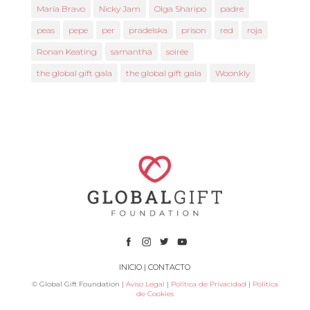
María Bravo
Nicky Jam
Olga Sharipo
padre
peas
pepe
per
pradelska
prison
red
roja
Ronan Keating
samantha
soirée
the global gift gala
the global gift gala
Woonkly
INICIO
|
CONTACTO
© Global Gift Foundation |
Aviso Legal
|
Política de Privacidad
|
Política
de Cookies