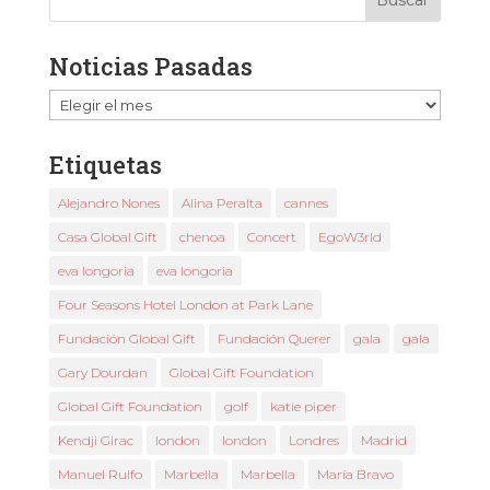
Noticias Pasadas
Noticias
Pasadas
Etiquetas
Alejandro Nones
Alina Peralta
cannes
Casa Global Gift
chenoa
Concert
EgoW3rld
eva longoria
eva longoria
Four Seasons Hotel London at Park Lane
Fundación Global Gift
Fundación Querer
gala
gala
Gary Dourdan
Global Gift Foundation
Global Gift Foundation
golf
katie piper
Kendji Girac
london
london
Londres
Madrid
Manuel Rulfo
Marbella
Marbella
María Bravo