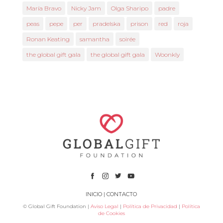
María Bravo
Nicky Jam
Olga Sharipo
padre
peas
pepe
per
pradelska
prison
red
roja
Ronan Keating
samantha
soirée
the global gift gala
the global gift gala
Woonkly
INICIO
|
CONTACTO
© Global Gift Foundation |
Aviso Legal
|
Política de Privacidad
|
Política
de Cookies