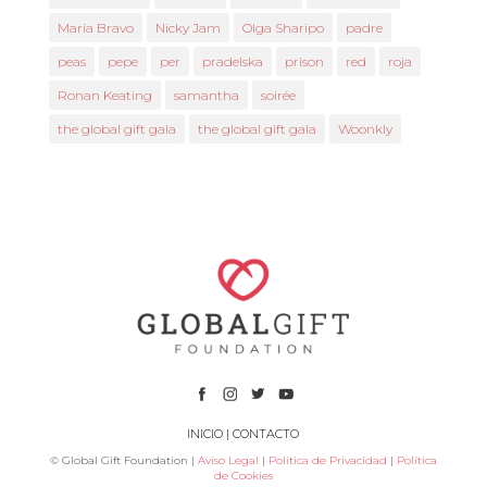
María Bravo
Nicky Jam
Olga Sharipo
padre
peas
pepe
per
pradelska
prison
red
roja
Ronan Keating
samantha
soirée
the global gift gala
the global gift gala
Woonkly
INICIO
|
CONTACTO
© Global Gift Foundation |
Aviso Legal
|
Política de Privacidad
|
Política
de Cookies