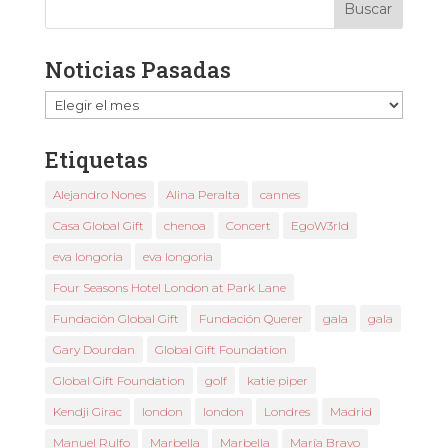
Noticias Pasadas
Noticias
Pasadas
Etiquetas
Alejandro Nones
Alina Peralta
cannes
Casa Global Gift
chenoa
Concert
EgoW3rld
eva longoria
eva longoria
Four Seasons Hotel London at Park Lane
Fundación Global Gift
Fundación Querer
gala
gala
Gary Dourdan
Global Gift Foundation
Global Gift Foundation
golf
katie piper
Kendji Girac
london
london
Londres
Madrid
Manuel Rulfo
Marbella
Marbella
María Bravo