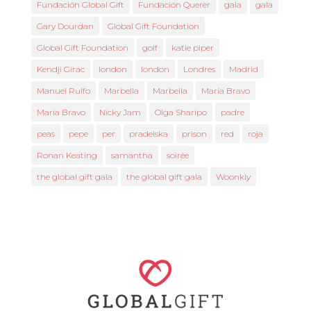
Fundación Global Gift
Fundación Querer
gala
gala
Gary Dourdan
Global Gift Foundation
Global Gift Foundation
golf
katie piper
Kendji Girac
london
london
Londres
Madrid
Manuel Rulfo
Marbella
Marbella
María Bravo
María Bravo
Nicky Jam
Olga Sharipo
padre
peas
pepe
per
pradelska
prison
red
roja
Ronan Keating
samantha
soirée
the global gift gala
the global gift gala
Woonkly