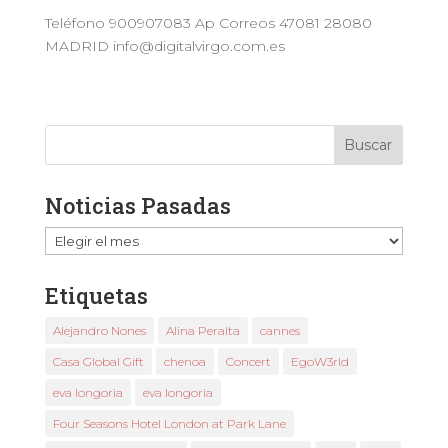
Teléfono 900907083 Ap Correos 47081 28080
MADRID info@digitalvirgo.com.es
Noticias Pasadas
Noticias
Pasadas
Etiquetas
Alejandro Nones
Alina Peralta
cannes
Casa Global Gift
chenoa
Concert
EgoW3rld
eva longoria
eva longoria
Four Seasons Hotel London at Park Lane