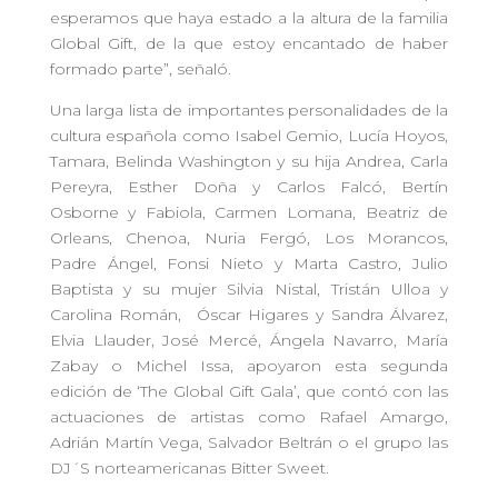
esperamos que haya estado a la altura de la familia
Global Gift, de la que estoy encantado de haber
formado parte”, señaló.
Una larga lista de importantes personalidades de la
cultura española como Isabel Gemio, Lucía Hoyos,
Tamara, Belinda Washington y su hija Andrea, Carla
Pereyra, Esther Doña y Carlos Falcó, Bertín
Osborne y Fabiola, Carmen Lomana, Beatriz de
Orleans, Chenoa, Nuria Fergó, Los Morancos,
Padre Ángel, Fonsi Nieto y Marta Castro, Julio
Baptista y su mujer Silvia Nistal, Tristán Ulloa y
Carolina Román, Óscar Higares y Sandra Álvarez,
Elvia Llauder, José Mercé, Ángela Navarro, María
Zabay o Michel Issa, apoyaron esta segunda
edición de ‘The Global Gift Gala’, que contó con las
actuaciones de artistas como Rafael Amargo,
Adrián Martín Vega, Salvador Beltrán o el grupo las
DJ´S norteamericanas Bitter Sweet.