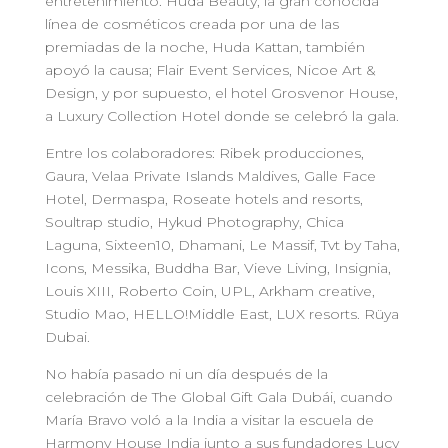
entretenimiento. Huda Beauty, la gran conocida
línea de cosméticos creada por una de las
premiadas de la noche, Huda Kattan, también
apoyó la causa; Flair Event Services, Nicoe Art &
Design, y por supuesto, el hotel Grosvenor House,
a Luxury Collection Hotel donde se celebró la gala.
Entre los colaboradores: Ribek producciones,
Gaura, Velaa Private Islands Maldives, Galle Face
Hotel, Dermaspa, Roseate hotels and resorts,
Soultrap studio, Hykud Photography, Chica
Laguna, Sixteen10, Dhamani, Le Massif, Tvt by Taha,
Icons, Messika, Buddha Bar, Vieve Living, Insignia,
Louis XIII, Roberto Coin, UPL, Arkham creative,
Studio Mao, HELLO!Middle East, LUX resorts. Rüya
Dubai.
No había pasado ni un día después de la
celebración de The Global Gift Gala Dubái, cuando
María Bravo voló a la India a visitar la escuela de
Harmony House India junto a sus fundadores Lucy