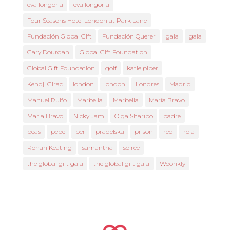
eva longoria
eva longoria
Four Seasons Hotel London at Park Lane
Fundación Global Gift
Fundación Querer
gala
gala
Gary Dourdan
Global Gift Foundation
Global Gift Foundation
golf
katie piper
Kendji Girac
london
london
Londres
Madrid
Manuel Rulfo
Marbella
Marbella
María Bravo
María Bravo
Nicky Jam
Olga Sharipo
padre
peas
pepe
per
pradelska
prison
red
roja
Ronan Keating
samantha
soirée
the global gift gala
the global gift gala
Woonkly