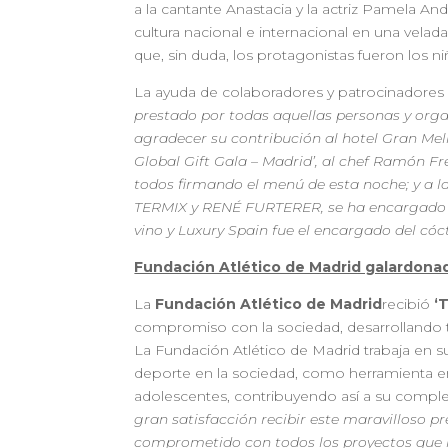
a la cantante Anastacia y la actriz Pamela A
cultura nacional e internacional en una velada 
que, sin duda, los protagonistas fueron los ni
La ayuda de colaboradores y patrocinadores e
prestado por todas aquellas personas y orga
agradecer su contribución al hotel Gran Meliá
Global Gift Gala – Madrid’, al chef Ramón F
todos firmando el menú de esta noche; y a la
TERMIX y RENÉ FURTERER, se ha encargado d
vino y Luxury Spain fue el encargado del cóct
Fundación Atlético de Madrid galardonad
La
Fundación Atlético de Madrid
recibió
‘
compromiso con la sociedad, desarrollando tod
La Fundación Atlético de Madrid trabaja en su
deporte en la sociedad, como herramienta en
adolescentes, contribuyendo así a su completo
gran satisfacción recibir este maravilloso 
comprometido con todos los proyectos que im