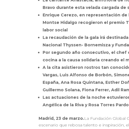
La cantante Anastacia, anfitriona de ho
Bravo durante esta velada cargada de s
Enrique Cerezo, en representación de l
Montse Hidalgo recogieron el premio T
labor social
La recaudación de la gala irá destina
Nacional Thyssen- Bornemisza y Fundac
Por segundo año consecutivo, el chef d
cocina a la causa solidaria creando el
A la cita asistieron rostros tan conoc
Vargas, Luis Alfonso de Borbón, Simon
España, Ana Rosa Quintana, Esther Doña
Guillermo Solana, Fiona Ferrer, Adil Ram
Las actuaciones de la noche estuviero
Angélica de la Riva y Rosa Torres Pardo
Madrid,
23 de marzo
.
La Fundación Global Gi
escenario que rebosa talento e inspiración, e