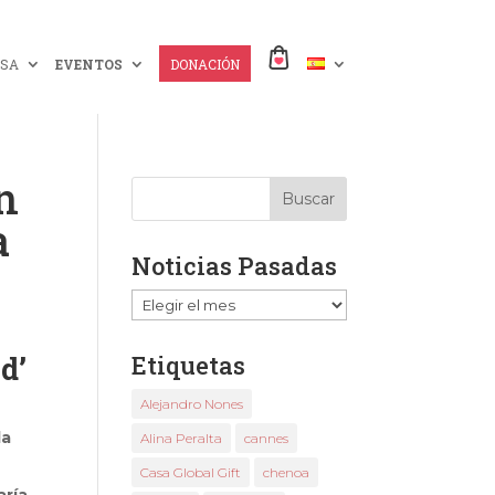
SA
EVENTOS
DONACIÓN
n
a
Noticias Pasadas
Noticias
Pasadas
d’
Etiquetas
Alejandro Nones
la
Alina Peralta
cannes
Casa Global Gift
chenoa