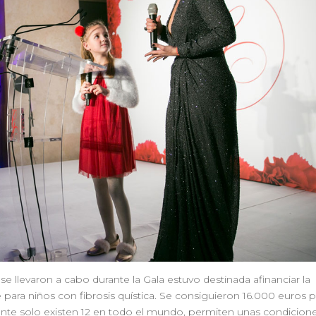
e llevaron a cabo durante la Gala estuvo destinada afinanciar la
 para niños con fibrosis quística. Se consiguieron 16.000 euros p
lmente solo existen 12 en todo el mundo, permiten unas condicion