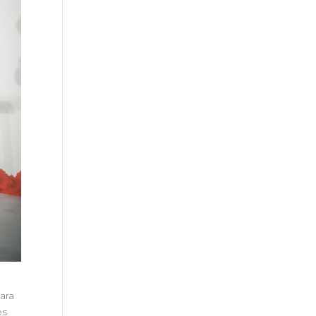
ara
es