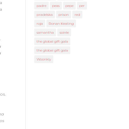
la
padre
peas
pepe
per
la
pradelska
prison
red
roja
Ronan Keating
samantha
soirée
e
the global gift gala
a
the global gift gala
a
Woonkly
os.
na
ños