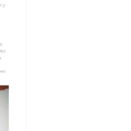
r y
os
nto
u
nes