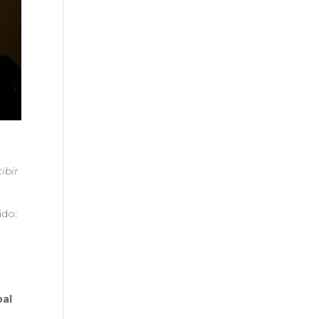
ibir
ido:
bal