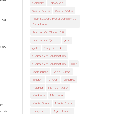
aría
Concert
EgoW3rld
eva longoria
eva longoria
Four Seasons Hotel London at
e su
Park Lane
Fundación Global Gift
Fundación Querer
gala
r su
gala
Gary Dourdan
Global Gift Foundation
Global Gift Foundation
golf
katie piper
Kendji Girac
london
london
Londres
,
Madrid
Manuel Rulfo
Marbella
Marbella
María Bravo
María Bravo
un
junto
Nicky Jam
Olga Sharipo