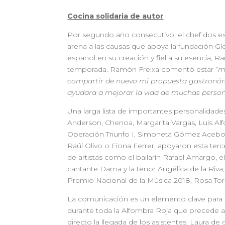
Cocina solidaria de autor
Por segundo año consecutivo, el chef dos es
arena a las causas que apoya la fundación G
español en su creación y fiel a su esencia,
temporada. Ramón Freixa comentó estar
“m
compartir de nuevo mi propuesta gastronómic
ayudara a mejorar la vida de muchas person
Una larga lista de importantes personalidad
Anderson, Chenoa, Margarita Vargas, Luis Al
Operación Triunfo I, Simoneta Gómez Acebo, 
Raúl Olivo o Fiona Ferrer, apoyaron esta terc
de artistas como el bailarín Rafael Amargo, e
cantante Dama y la tenor Angélica de la Riv
Premio Nacional de la Música 2018, Rosa Tor
La comunicación es un elemento clave para dif
durante toda la Alfombra Roja que precede a
directo la llegada de los asistentes. Laura 