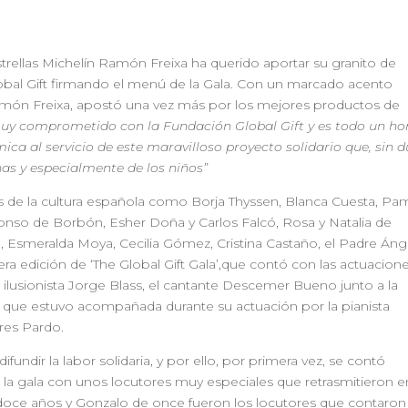
trellas Michelín Ramón Freixa ha querido aportar su granito de
lobal Gift firmando el menú de la Gala. Con un marcado acento
 Ramón Freixa, apostó una vez más por los mejores productos de
uy comprometido con la Fundación Global Gift y es todo un ho
a al servicio de este maravilloso proyecto solidario que, sin d
as y especialmente de los niños”
es de la cultura española como Borja Thyssen, Blanca Cuesta, Pa
fonso de Borbón, Esher Doña y Carlos Falcó, Rosa y Natalia de
Esmeralda Moya, Cecilia Gómez, Cristina Castaño, el Padre Ánge
era edición de ‘The Global Gift Gala’,que contó con las actuacion
l ilusionista Jorge Blass, el cantante Descemer Bueno junto a la
a, que estuvo acompañada durante su actuación por la pianista
res Pardo.
undir la labor solidaria, y por ello, por primera vez, se contó
 la gala con unos locutores muy especiales que retrasmitieron e
de doce años y Gonzalo de once fueron los locutores que contaron