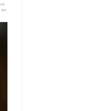
id.
 del