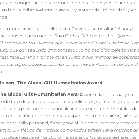
nderson, congregaron a relevantes personalidades del mundo de 
en la que brillaba el arte, glamour y, ante todo, solidaridad, y en 
ños.
s imprescindible, por ello María Bravo quiso resaltar
“el apoyo
nizaciones hacen que la Gala Global Gift sea posible. Quiero
 Palacio de los Duques, que vuelve a ser el Hotel Oficial de ‘Th
reixa, que por segundo año consecutivo ha decidido deleitarnos 
 estilista Lorena Morlote quien, junto a sus marcas de confianz
e los espectaculares estilismos. La marca Habla ha donado el
el”.
a con ‘The Global Gift Humanitarian Award’
The Global Gift Humanitarian Award’
por su labor social y su
o tipo de actividades con fines solidarios, culturales y educativ
 día a día para fomentar e inculcar los valores fundamentales del
 la educación de las personas, especialmente de niños, niñas y
 desarrollo personal, físico y social.
“Es un auténtico honor y u
premio. El Atlético de Madrid, como todos saben, lleva muchos a
pulsan desde la Fundación, entre ellos los que se detienen en