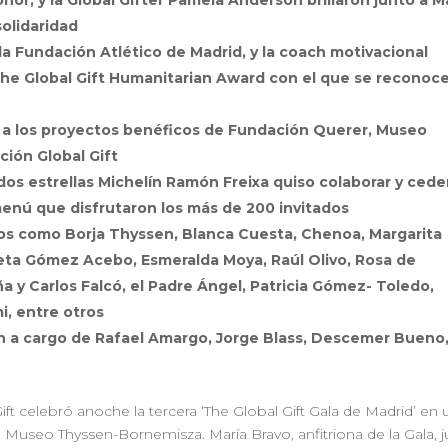
nor, y la Global Gifter Pamela Anderson brillaron junto a M
olidaridad
a Fundación Atlético de Madrid, y la coach motivacional
he Global Gift Humanitarian Award con el que se reconoc
da a los proyectos benéficos de Fundación Querer, Museo
ión Global Gift
os estrellas Michelín Ramón Freixa quiso colaborar y cede
 menú que disfrutaron los más de 200 invitados
idos como Borja Thyssen, Blanca Cuesta, Chenoa, Margarita
eta Gómez Acebo, Esmeralda Moya, Raúl Olivo, Rosa de
 y Carlos Falcó, el Padre Ángel, Patricia Gómez- Toledo,
i, entre otros
n a cargo de Rafael Amargo, Jorge Blass, Descemer Bueno
ft celebró anoche la tercera ‘The Global Gift Gala de Madrid’ en 
l Museo Thyssen-Bornemisza. María Bravo, anfitriona de la Gala, 