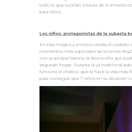
todo lo que sucedió a través de la emisora ed
para niños.
Los niños, protagonistas de la subasta b
En esta mágica y emotiva velada el cuidado a
momentos más especiales de la noche llegó
con su propia historia, la deuna niña que pad
segundo hogar. Durante la ya tradicional sub
funciona el chaleco que le hace la vida más fá
para conseguir que 7 niños en su situación 