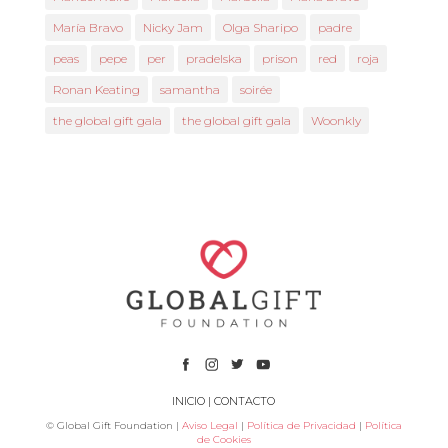
María Bravo
Nicky Jam
Olga Sharipo
padre
peas
pepe
per
pradelska
prison
red
roja
Ronan Keating
samantha
soirée
the global gift gala
the global gift gala
Woonkly
INICIO
|
CONTACTO
© Global Gift Foundation |
Aviso Legal
|
Política de Privacidad
|
Política
de Cookies