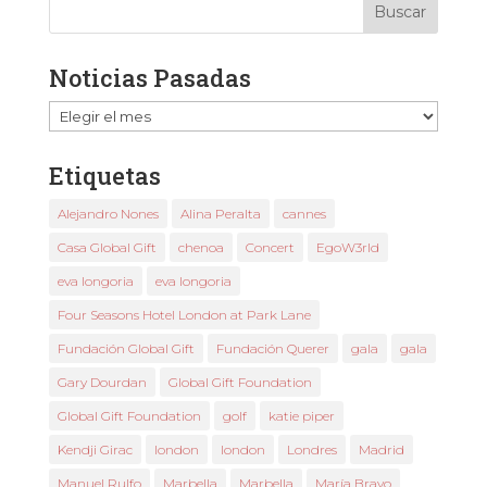
Noticias Pasadas
Noticias
Pasadas
Etiquetas
Alejandro Nones
Alina Peralta
cannes
Casa Global Gift
chenoa
Concert
EgoW3rld
eva longoria
eva longoria
Four Seasons Hotel London at Park Lane
Fundación Global Gift
Fundación Querer
gala
gala
Gary Dourdan
Global Gift Foundation
Global Gift Foundation
golf
katie piper
Kendji Girac
london
london
Londres
Madrid
Manuel Rulfo
Marbella
Marbella
María Bravo