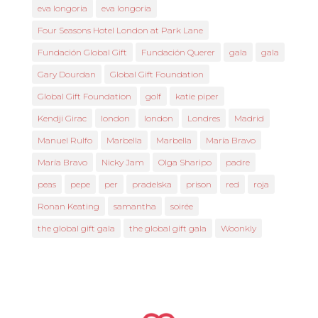
eva longoria
eva longoria
Four Seasons Hotel London at Park Lane
Fundación Global Gift
Fundación Querer
gala
gala
Gary Dourdan
Global Gift Foundation
Global Gift Foundation
golf
katie piper
Kendji Girac
london
london
Londres
Madrid
Manuel Rulfo
Marbella
Marbella
María Bravo
María Bravo
Nicky Jam
Olga Sharipo
padre
peas
pepe
per
pradelska
prison
red
roja
Ronan Keating
samantha
soirée
the global gift gala
the global gift gala
Woonkly