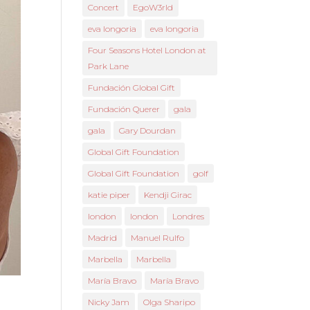
Concert
EgoW3rld
eva longoria
eva longoria
Four Seasons Hotel London at
Park Lane
Fundación Global Gift
Fundación Querer
gala
gala
Gary Dourdan
Global Gift Foundation
Global Gift Foundation
golf
katie piper
Kendji Girac
london
london
Londres
Madrid
Manuel Rulfo
Marbella
Marbella
María Bravo
María Bravo
Nicky Jam
Olga Sharipo