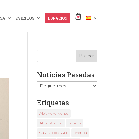
SA
EVENTOS
DONACIÓN
Noticias Pasadas
Noticias
Pasadas
Etiquetas
Alejandro Nones
Alina Peralta
cannes
Casa Global Gift
chenoa