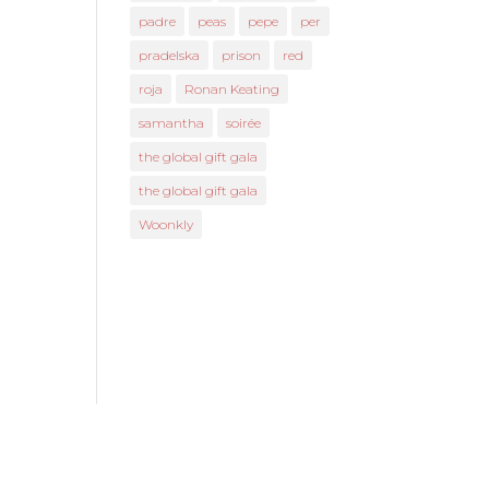
padre
peas
pepe
per
pradelska
prison
red
roja
Ronan Keating
samantha
soirée
the global gift gala
the global gift gala
Woonkly