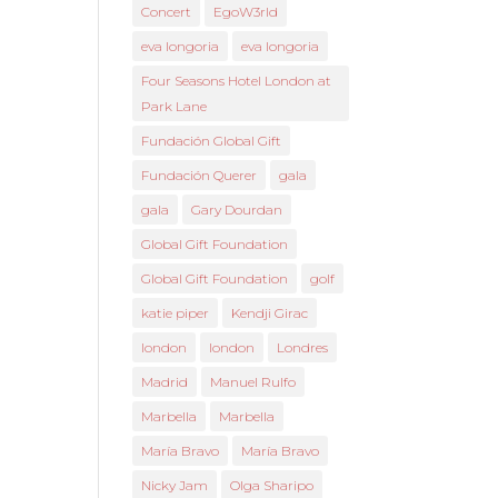
Concert
EgoW3rld
eva longoria
eva longoria
Four Seasons Hotel London at
Park Lane
Fundación Global Gift
Fundación Querer
gala
gala
Gary Dourdan
Global Gift Foundation
Global Gift Foundation
golf
katie piper
Kendji Girac
london
london
Londres
Madrid
Manuel Rulfo
Marbella
Marbella
María Bravo
María Bravo
Nicky Jam
Olga Sharipo