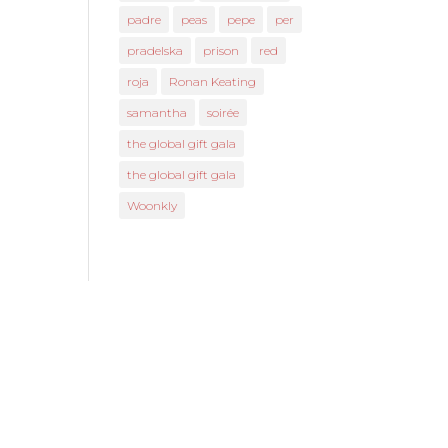
padre
peas
pepe
per
pradelska
prison
red
roja
Ronan Keating
samantha
soirée
the global gift gala
the global gift gala
Woonkly