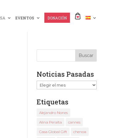
SA
EVENTOS
DONACIÓN
Noticias Pasadas
Noticias
Pasadas
Etiquetas
Alejandro Nones
Alina Peralta
cannes
Casa Global Gift
chenoa