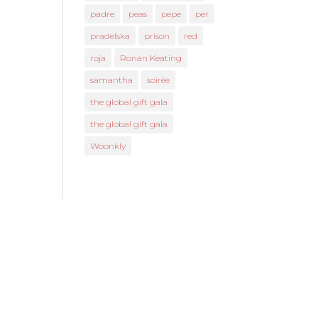
padre
peas
pepe
per
pradelska
prison
red
roja
Ronan Keating
samantha
soirée
the global gift gala
the global gift gala
Woonkly