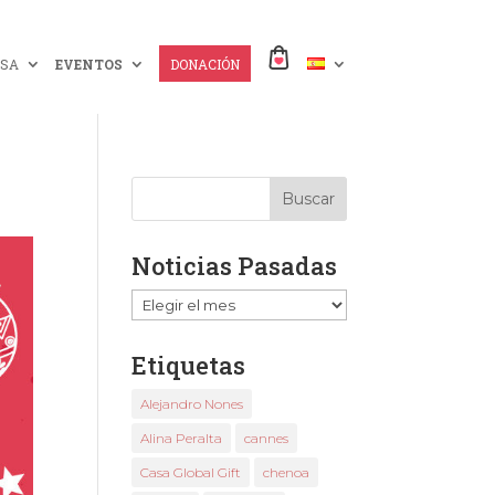
SA
EVENTOS
DONACIÓN
Noticias Pasadas
Noticias
Pasadas
Etiquetas
Alejandro Nones
Alina Peralta
cannes
Casa Global Gift
chenoa