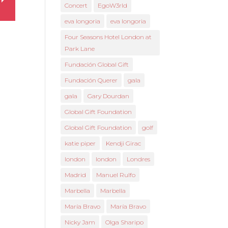
Concert
EgoW3rld
eva longoria
eva longoria
Four Seasons Hotel London at
Park Lane
Fundación Global Gift
Fundación Querer
gala
gala
Gary Dourdan
Global Gift Foundation
Global Gift Foundation
golf
katie piper
Kendji Girac
london
london
Londres
Madrid
Manuel Rulfo
Marbella
Marbella
María Bravo
María Bravo
Nicky Jam
Olga Sharipo