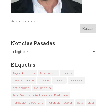
Kevin Fearnley
Noticias Pasadas
Noticias
Pasadas
Etiquetas
Alejandro Nones
Alina Peralta
cannes
Casa Global Gift
chenoa
Concert
EgoW3rld
eva longoria
eva longoria
Four Seasons Hotel London at Park Lane
Fundación Global Gift
Fundación Querer
gala
gala