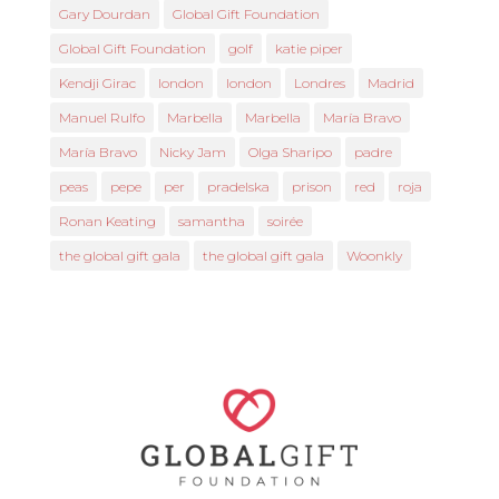
Gary Dourdan
Global Gift Foundation
Global Gift Foundation
golf
katie piper
Kendji Girac
london
london
Londres
Madrid
Manuel Rulfo
Marbella
Marbella
María Bravo
María Bravo
Nicky Jam
Olga Sharipo
padre
peas
pepe
per
pradelska
prison
red
roja
Ronan Keating
samantha
soirée
the global gift gala
the global gift gala
Woonkly