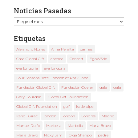
Noticias Pasadas
Noticias
Pasadas
Etiquetas
Alejandro Nones
Alina Peralta
cannes
Casa Global Gift
chenoa
Concert
EgoW3rld
eva longoria
eva longoria
Four Seasons Hotel London at Park Lane
Fundación Global Gift
Fundación Querer
gala
gala
Gary Dourdan
Global Gift Foundation
Global Gift Foundation
golf
katie piper
Kendji Girac
london
london
Londres
Madrid
Manuel Rulfo
Marbella
Marbella
María Bravo
María Bravo
Nicky Jam
Olga Sharipo
padre