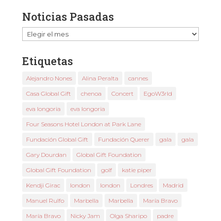
Noticias Pasadas
Noticias
Pasadas
Etiquetas
Alejandro Nones
Alina Peralta
cannes
Casa Global Gift
chenoa
Concert
EgoW3rld
eva longoria
eva longoria
Four Seasons Hotel London at Park Lane
Fundación Global Gift
Fundación Querer
gala
gala
Gary Dourdan
Global Gift Foundation
Global Gift Foundation
golf
katie piper
Kendji Girac
london
london
Londres
Madrid
Manuel Rulfo
Marbella
Marbella
María Bravo
María Bravo
Nicky Jam
Olga Sharipo
padre