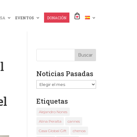
SA
EVENTOS
DONACIÓN
l
Noticias Pasadas
Noticias
Pasadas
el
Etiquetas
Alejandro Nones
Alina Peralta
cannes
Casa Global Gift
chenoa