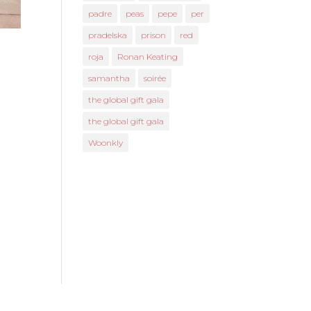
padre
peas
pepe
per
pradelska
prison
red
roja
Ronan Keating
samantha
soirée
the global gift gala
the global gift gala
Woonkly