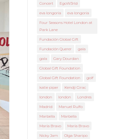
Concert
EgoW3rld
eva longoria
eva longoria
Four Seasons Hotel London at
Park Lane
Fundación Global Gift
Fundación Querer
gala
gala
Gary Dourdan
Global Gift Foundation
Global Gift Foundation
golf
katie piper
Kendji Girac
london
london
Londres
Madrid
Manuel Rulfo
Marbella
Marbella
María Bravo
María Bravo
Nicky Jam
Olga Sharipo