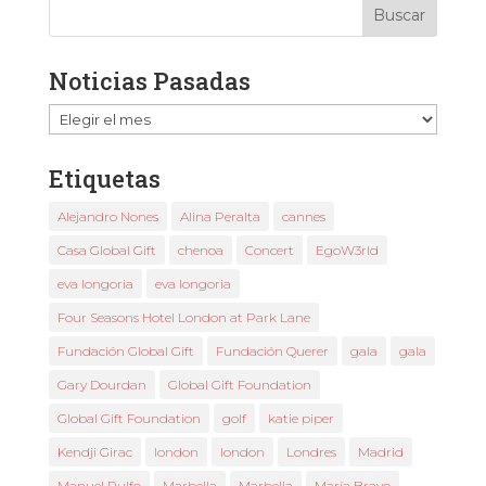
Noticias Pasadas
Noticias
Pasadas
Etiquetas
Alejandro Nones
Alina Peralta
cannes
Casa Global Gift
chenoa
Concert
EgoW3rld
eva longoria
eva longoria
Four Seasons Hotel London at Park Lane
Fundación Global Gift
Fundación Querer
gala
gala
Gary Dourdan
Global Gift Foundation
Global Gift Foundation
golf
katie piper
Kendji Girac
london
london
Londres
Madrid
Manuel Rulfo
Marbella
Marbella
María Bravo