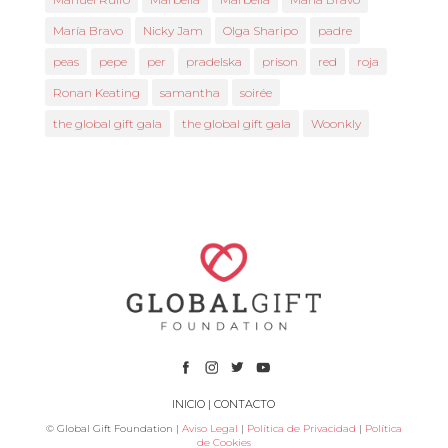
María Bravo
Nicky Jam
Olga Sharipo
padre
peas
pepe
per
pradelska
prison
red
roja
Ronan Keating
samantha
soirée
the global gift gala
the global gift gala
Woonkly
INICIO
|
CONTACTO
© Global Gift Foundation |
Aviso Legal
|
Política de Privacidad
|
Política
de Cookies